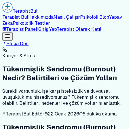
Terapist
Bul
Terapist Bul
Hakkımızda
Nasıl Çalışır
Psikoloji Blog
Yapay
Zeka
Psikolojik Testler
Terapist Paneli
Giriş Yap
Terapist Olarak Katıl
Bloga Dön
🚀
Kariyer & Stres
Tükenmişlik Sendromu (Burnout)
Nedir? Belirtileri ve Çözüm Yolları
Sürekli yorgunluk, işe karşı isteksizlik ve duygusal
uyuşukluk mu hissediyorsunuz? Tükenmişlik sendromu
olabilir. Belirtileri, nedenleri ve çözüm yollarını anlattık.
TerapistBul Editör
22 Ocak 2026
6
dakika okuma
Tükenmişlik Sendromu (Burnout)