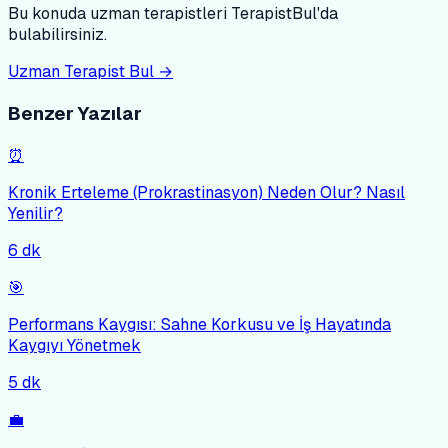
Bu konuda uzman terapistleri TerapistBul'da
bulabilirsiniz.
Uzman Terapist Bul →
Benzer Yazılar
⏰
Kronik Erteleme (Prokrastinasyon) Neden Olur? Nasıl
Yenilir?
6
dk
🎯
Performans Kaygısı: Sahne Korkusu ve İş Hayatında
Kaygıyı Yönetmek
5
dk
💼