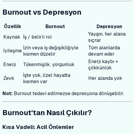
Burnout vs Depresyon
Özellik
Burnout
Depresyon
Yaygın, her alana
Kaynak
İş / belirli rol
sıçrar
İzin veya iş değişikliğiyle
Tüm alanlarda
İyileşme
kısmen düzelir
devam eder
Enerji kaybı +
Enerji
Tükenmişlik, yorgunluk
çökkünlük
İşte yok, özel hayatta
Zevk
Her alanda yok
kısmen var
Not:
Burnout tedavi edilmezse depresyona dönüşebilir.
Burnout'tan Nasıl Çıkılır?
Kısa Vadeli: Acil Önlemler