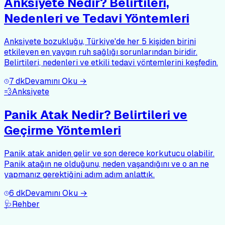
Anksiyete Nedir? Belirtileri,
Nedenleri ve Tedavi Yöntemleri
Anksiyete bozukluğu, Türkiye'de her 5 kişiden birini
etkileyen en yaygın ruh sağlığı sorunlarından biridir.
Belirtileri, nedenleri ve etkili tedavi yöntemlerini keşfedin.
7
dk
Devamını Oku →
💨
Anksiyete
Panik Atak Nedir? Belirtileri ve
Geçirme Yöntemleri
Panik atak aniden gelir ve son derece korkutucu olabilir.
Panik atağın ne olduğunu, neden yaşandığını ve o an ne
yapmanız gerektiğini adım adım anlattık.
6
dk
Devamını Oku →
🩺
Rehber