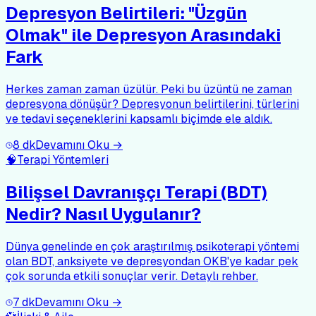
Depresyon Belirtileri: "Üzgün
Olmak" ile Depresyon Arasındaki
Fark
Herkes zaman zaman üzülür. Peki bu üzüntü ne zaman
depresyona dönüşür? Depresyonun belirtilerini, türlerini
ve tedavi seçeneklerini kapsamlı biçimde ele aldık.
8
dk
Devamını Oku →
🧠
Terapi Yöntemleri
Bilişsel Davranışçı Terapi (BDT)
Nedir? Nasıl Uygulanır?
Dünya genelinde en çok araştırılmış psikoterapi yöntemi
olan BDT, anksiyete ve depresyondan OKB'ye kadar pek
çok sorunda etkili sonuçlar verir. Detaylı rehber.
7
dk
Devamını Oku →