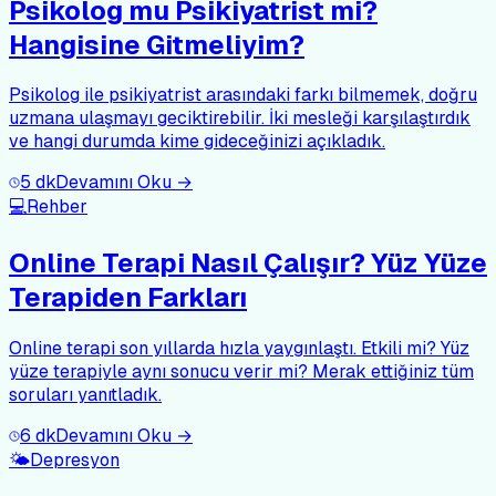
Psikolog mu Psikiyatrist mi?
Hangisine Gitmeliyim?
Psikolog ile psikiyatrist arasındaki farkı bilmemek, doğru
uzmana ulaşmayı geciktirebilir. İki mesleği karşılaştırdık
ve hangi durumda kime gideceğinizi açıkladık.
5
dk
Devamını Oku →
💻
Rehber
Online Terapi Nasıl Çalışır? Yüz Yüze
Terapiden Farkları
Online terapi son yıllarda hızla yaygınlaştı. Etkili mi? Yüz
yüze terapiyle aynı sonucu verir mi? Merak ettiğiniz tüm
soruları yanıtladık.
6
dk
Devamını Oku →
🌤️
Depresyon