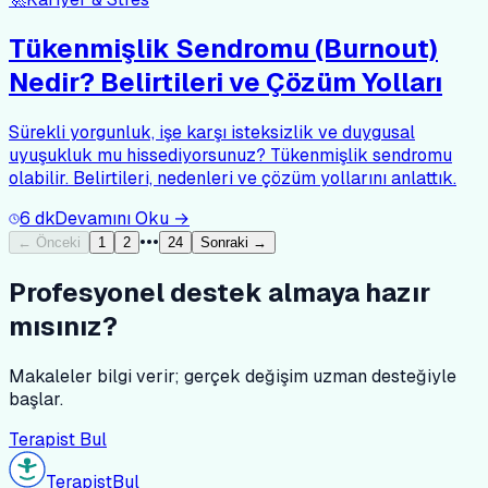
Tükenmişlik Sendromu (Burnout)
Nedir? Belirtileri ve Çözüm Yolları
Sürekli yorgunluk, işe karşı isteksizlik ve duygusal
uyuşukluk mu hissediyorsunuz? Tükenmişlik sendromu
olabilir. Belirtileri, nedenleri ve çözüm yollarını anlattık.
6
dk
Devamını Oku →
•••
← Önceki
1
2
24
Sonraki →
Profesyonel destek almaya hazır
mısınız?
Makaleler bilgi verir; gerçek değişim uzman desteğiyle
başlar.
Terapist Bul
Terapist
Bul