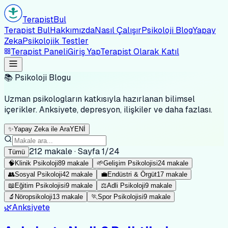
Terapist
Bul
Terapist Bul
Hakkımızda
Nasıl Çalışır
Psikoloji Blog
Yapay
Zeka
Psikolojik Testler
Terapist Paneli
Giriş Yap
Terapist Olarak Katıl
📚 Psikoloji Blogu
Uzman psikologların katkısıyla hazırlanan bilimsel
içerikler. Anksiyete, depresyon, ilişkiler ve daha fazlası.
✨
Yapay Zeka ile Ara
YENİ
212
makale · Sayfa
1
/
24
Tümü
🧠
Klinik Psikoloji
89
makale
🌱
Gelişim Psikolojisi
24
makale
👥
Sosyal Psikoloji
42
makale
💼
Endüstri & Örgüt
17
makale
📖
Eğitim Psikolojisi
9
makale
⚖️
Adli Psikoloji
9
makale
🔬
Nöropsikoloji
13
makale
🏃
Spor Psikolojisi
9
makale
🌿
Anksiyete