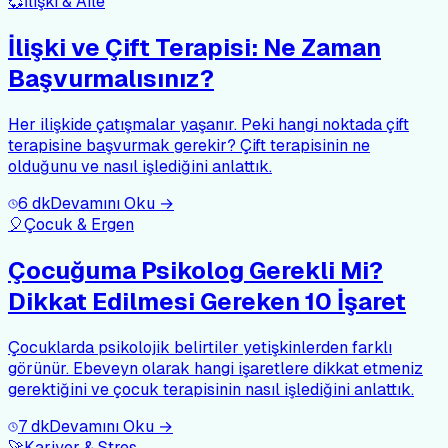
💞
İlişki & Aile
İlişki ve Çift Terapisi: Ne Zaman
Başvurmalısınız?
Her ilişkide çatışmalar yaşanır. Peki hangi noktada çift
terapisine başvurmak gerekir? Çift terapisinin ne
olduğunu ve nasıl işlediğini anlattık.
6
dk
Devamını Oku →
🎈
Çocuk & Ergen
Çocuğuma Psikolog Gerekli Mi?
Dikkat Edilmesi Gereken 10 İşaret
Çocuklarda psikolojik belirtiler yetişkinlerden farklı
görünür. Ebeveyn olarak hangi işaretlere dikkat etmeniz
gerektiğini ve çocuk terapisinin nasıl işlediğini anlattık.
7
dk
Devamını Oku →
🚀
Kariyer & Stres