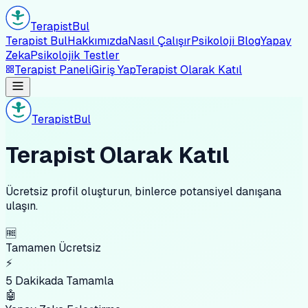
Terapist
Bul
Terapist Bul
Hakkımızda
Nasıl Çalışır
Psikoloji Blog
Yapay
Zeka
Psikolojik Testler
Terapist Paneli
Giriş Yap
Terapist Olarak Katıl
Terapist
Bul
Terapist Olarak Katıl
Ücretsiz profil oluşturun, binlerce potansiyel danışana
ulaşın.
🆓
Tamamen Ücretsiz
⚡
5 Dakikada Tamamla
🤖