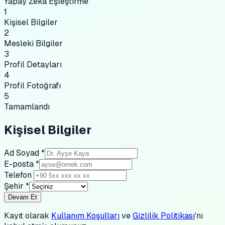
Yapay Zeka Eşleştirme
1
Kişisel Bilgiler
2
Mesleki Bilgiler
3
Profil Detayları
4
Profil Fotoğrafı
5
Tamamlandı
Kişisel Bilgiler
Ad Soyad
*
E-posta
*
Telefon
Şehir
*
Devam Et
Kayıt olarak
Kullanım Koşulları
ve
Gizlilik Politikası
'nı