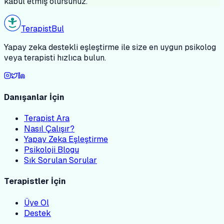
kabul etmiş olursunuz.
Terapist
Bul
Yapay zeka destekli eşleştirme ile size en uygun psikolog
veya terapisti hızlıca bulun.
Danışanlar İçin
Terapist Ara
Nasıl Çalışır?
Yapay Zeka Eşleştirme
Psikoloji Blogu
Sık Sorulan Sorular
Terapistler İçin
Üye Ol
Destek