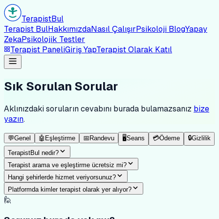
Terapist
Bul
Terapist Bul
Hakkımızda
Nasıl Çalışır
Psikoloji Blog
Yapay
Zeka
Psikolojik Testler
Terapist Paneli
Giriş Yap
Terapist Olarak Katıl
Sık Sorulan Sorular
Aklınızdaki soruların cevabını burada bulamazsanız
bize
yazın
.
💬
Genel
🤖
Eşleştirme
📅
Randevu
🖥️
Seans
💳
Ödeme
🔒
Gizlilik
TerapistBul nedir?
Terapist arama ve eşleştirme ücretsiz mi?
Hangi şehirlerde hizmet veriyorsunuz?
Platformda kimler terapist olarak yer alıyor?
🙋