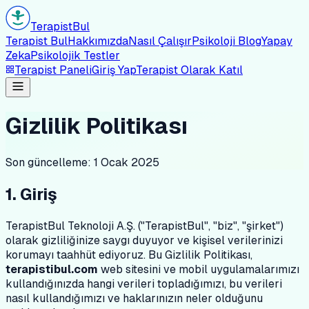
Terapist
Bul
Terapist Bul
Hakkımızda
Nasıl Çalışır
Psikoloji Blog
Yapay
Zeka
Psikolojik Testler
Terapist Paneli
Giriş Yap
Terapist Olarak Katıl
Gizlilik Politikası
Son güncelleme: 1 Ocak 2025
1. Giriş
TerapistBul Teknoloji A.Ş. ("TerapistBul", "biz", "şirket")
olarak gizliliğinize saygı duyuyor ve kişisel verilerinizi
korumayı taahhüt ediyoruz. Bu Gizlilik Politikası,
terapistibul.com
web sitesini ve mobil uygulamalarımızı
kullandığınızda hangi verileri topladığımızı, bu verileri
nasıl kullandığımızı ve haklarınızın neler olduğunu