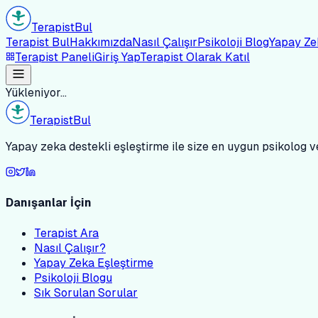
Terapist
Bul
Terapist Bul
Hakkımızda
Nasıl Çalışır
Psikoloji Blog
Yapay Ze
Terapist Paneli
Giriş Yap
Terapist Olarak Katıl
Yükleniyor...
Terapist
Bul
Yapay zeka destekli eşleştirme ile size en uygun psikolog ve
Danışanlar İçin
Terapist Ara
Nasıl Çalışır?
Yapay Zeka Eşleştirme
Psikoloji Blogu
Sık Sorulan Sorular