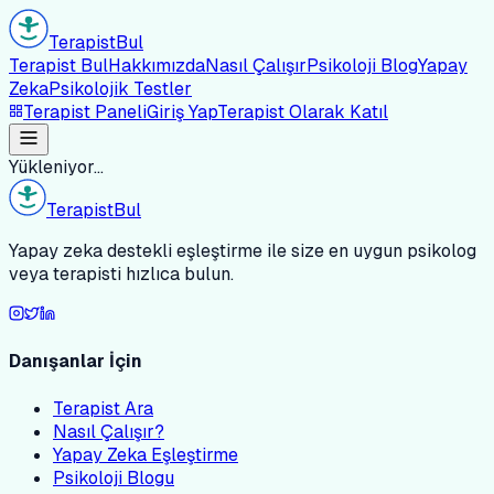
Terapist
Bul
Terapist Bul
Hakkımızda
Nasıl Çalışır
Psikoloji Blog
Yapay
Zeka
Psikolojik Testler
Terapist Paneli
Giriş Yap
Terapist Olarak Katıl
Yükleniyor...
Terapist
Bul
Yapay zeka destekli eşleştirme ile size en uygun psikolog
veya terapisti hızlıca bulun.
Danışanlar İçin
Terapist Ara
Nasıl Çalışır?
Yapay Zeka Eşleştirme
Psikoloji Blogu