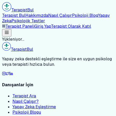
Terapist
Bul
Terapist Bul
Hakkımızda
Nasıl Çalışır
Psikoloji Blog
Yapay
Zeka
Psikolojik Testler
Terapist Paneli
Giriş Yap
Terapist Olarak Katıl
Yükleniyor...
Terapist
Bul
Yapay zeka destekli eşleştirme ile size en uygun psikolog
veya terapisti hızlıca bulun.
Danışanlar İçin
Terapist Ara
Nasıl Çalışır?
Yapay Zeka Eşleştirme
Psikoloji Blogu