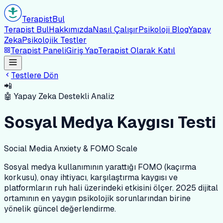
Terapist
Bul
Terapist Bul
Hakkımızda
Nasıl Çalışır
Psikoloji Blog
Yapay
Zeka
Psikolojik Testler
Terapist Paneli
Giriş Yap
Terapist Olarak Katıl
Testlere Dön
📲
🤖 Yapay Zeka Destekli Analiz
Sosyal Medya Kaygısı Testi
Social Media Anxiety & FOMO Scale
Sosyal medya kullanımının yarattığı FOMO (kaçırma
korkusu), onay ihtiyacı, karşılaştırma kaygısı ve
platformların ruh hali üzerindeki etkisini ölçer. 2025 dijital
ortamının en yaygın psikolojik sorunlarından birine
yönelik güncel değerlendirme.